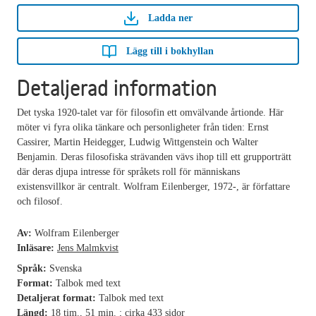
Ladda ner
Lägg till i bokhyllan
Detaljerad information
Det tyska 1920-talet var för filosofin ett omvälvande årtionde. Här
möter vi fyra olika tänkare och personligheter från tiden: Ernst
Cassirer, Martin Heidegger, Ludwig Wittgenstein och Walter
Benjamin. Deras filosofiska strävanden vävs ihop till ett grupporträtt
där deras djupa intresse för språkets roll för människans
existensvillkor är centralt. Wolfram Eilenberger, 1972-, är författare
och filosof.
Av:
Wolfram Eilenberger
Inläsare:
Jens Malmkvist
Språk:
Svenska
Format:
Talbok med text
Detaljerat format:
Talbok med text
Längd:
18 tim., 51 min. ; cirka 433 sidor