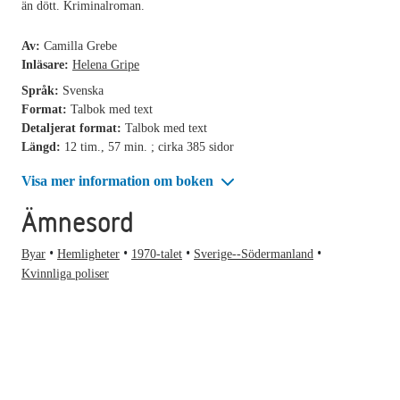
än dött. Kriminalroman.
Av:
Camilla Grebe
Inläsare:
Helena Gripe
Språk:
Svenska
Format:
Talbok med text
Detaljerat format:
Talbok med text
Längd:
12 tim., 57 min. ; cirka 385 sidor
Visa mer information om boken
Ämnesord
Byar
Hemligheter
1970-talet
Sverige--Södermanland
Kvinnliga poliser