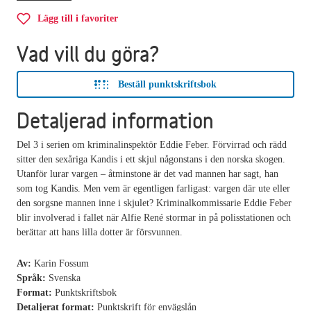
Lägg till i favoriter
Vad vill du göra?
Beställ punktskriftsbok
Detaljerad information
Del 3 i serien om kriminalinspektör Eddie Feber. Förvirrad och rädd
sitter den sexåriga Kandis i ett skjul någonstans i den norska skogen.
Utanför lurar vargen – åtminstone är det vad mannen har sagt, han
som tog Kandis. Men vem är egentligen farligast: vargen där ute eller
den sorgsne mannen inne i skjulet? Kriminalkommissarie Eddie Feber
blir involverad i fallet när Alfie René stormar in på polisstationen och
berättar att hans lilla dotter är försvunnen.
Av:
Karin Fossum
Språk:
Svenska
Format:
Punktskriftsbok
Detaljerat format:
Punktskrift för envägslån