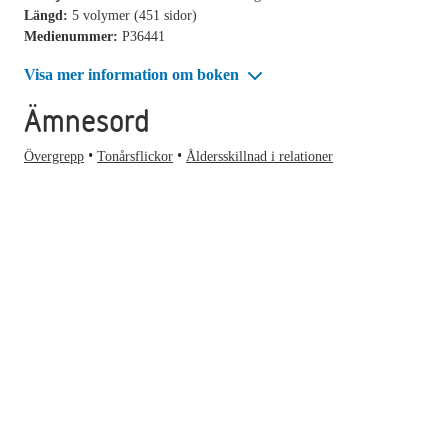
Längd:
5 volymer (451 sidor)
Medienummer:
P36441
Visa mer information om boken
Ämnesord
Övergrepp
Tonårsflickor
Åldersskillnad i relationer