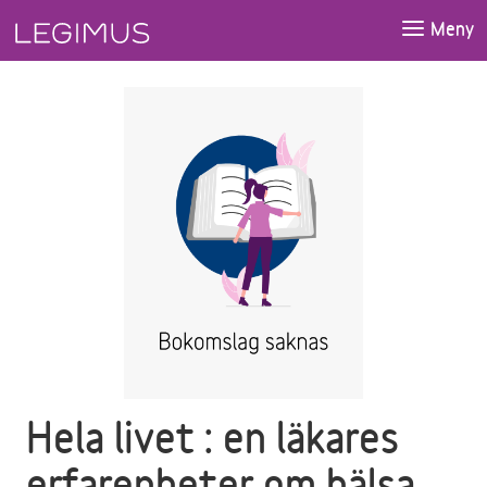
Gå till huvudinnehåll
Meny
Hela livet : en läkares
erfarenheter om hälsa,