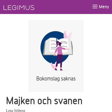
Gå till huvudinnehåll
Meny
Majken och svanen
Lena Sjöberg