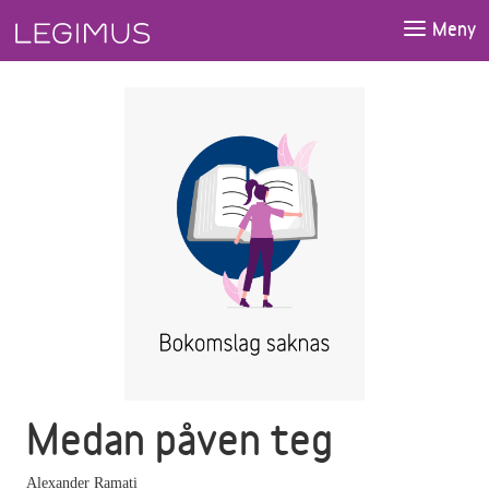
Gå till huvudinnehåll
Meny
Medan påven teg
Alexander Ramati