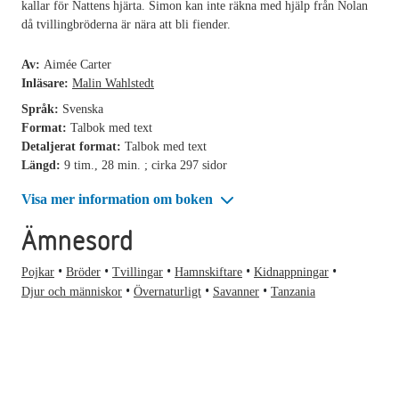
kallar för Nattens hjärta. Simon kan inte räkna med hjälp från Nolan
då tvillingbröderna är nära att bli fiender.
Av:
Aimée Carter
Inläsare:
Malin Wahlstedt
Språk:
Svenska
Format:
Talbok med text
Detaljerat format:
Talbok med text
Längd:
9 tim., 28 min. ; cirka 297 sidor
Visa mer information om boken
Ämnesord
Pojkar
Bröder
Tvillingar
Hamnskiftare
Kidnappningar
Djur och människor
Övernaturligt
Savanner
Tanzania