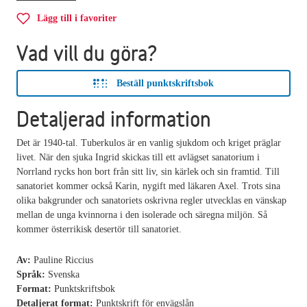
Lägg till i favoriter
Vad vill du göra?
Beställ punktskriftsbok
Detaljerad information
Det är 1940-tal. Tuberkulos är en vanlig sjukdom och kriget präglar
livet. När den sjuka Ingrid skickas till ett avlägset sanatorium i
Norrland rycks hon bort från sitt liv, sin kärlek och sin framtid. Till
sanatoriet kommer också Karin, nygift med läkaren Axel. Trots sina
olika bakgrunder och sanatoriets oskrivna regler utvecklas en vänskap
mellan de unga kvinnorna i den isolerade och säregna miljön. Så
kommer österrikisk desertör till sanatoriet.
Av:
Pauline Riccius
Språk:
Svenska
Format:
Punktskriftsbok
Detaljerat format:
Punktskrift för envägslån