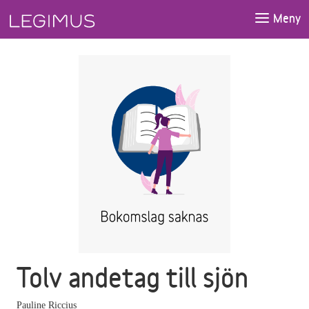
Gå till huvudinnehåll
Meny
Tolv andetag till sjön
Pauline Riccius