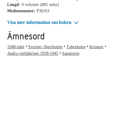
Längd:
9 volymer (882 sidor)
Medienummer:
P36163
Visa mer information om boken
Ämnesord
1940-talet
Sverige--Norrbotten
Tuberkulos
Kvinnor
Andra världskriget 1939-1945
Sanatorier