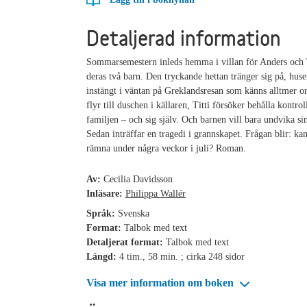
Detaljerad information
Sommarsemestern inleds hemma i villan för Anders och 
deras två barn. Den tryckande hettan tränger sig på, huse
instängt i väntan på Greklandsresan som känns alltmer o
flyr till duschen i källaren, Titti försöker behålla kontro
familjen – och sig själv. Och barnen vill bara undvika sin
Sedan inträffar en tragedi i grannskapet. Frågan blir: kan
rämna under några veckor i juli? Roman.
Av:
Cecilia Davidsson
Inläsare:
Philippa Wallér
Språk:
Svenska
Format:
Talbok med text
Detaljerat format:
Talbok med text
Längd:
4 tim., 58 min. ; cirka 248 sidor
Visa mer information om boken