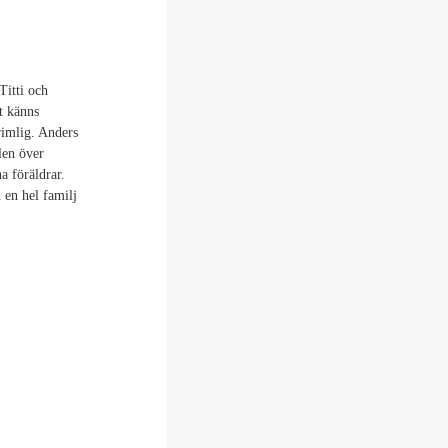
Titti och
t känns
rimlig. Anders
llen över
a föräldrar.
 en hel familj