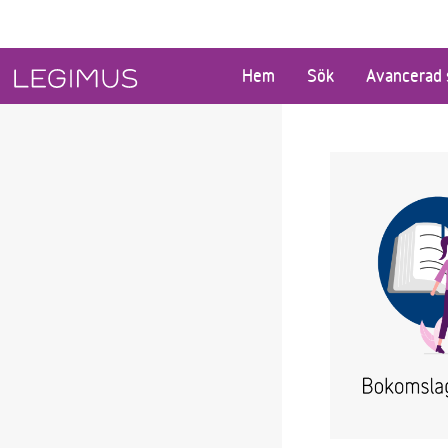
Gå till huvudinnehåll
Hem
Sök
Avancerad 