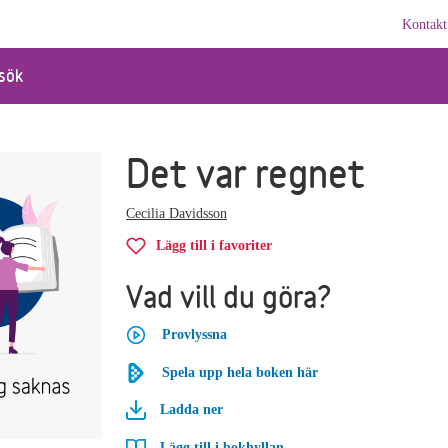
Kontakt
sök
Det var regnet
Cecilia Davidsson
Lägg till i favoriter
Vad vill du göra?
Provlyssna
Spela upp hela boken här
Ladda ner
Lägg till i bokhyllan