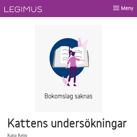
Gå till huvudinnehåll
Meny
Kattens undersökningar
Katja Kettu