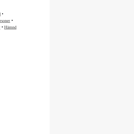
d
rsoner
r
Hämnd