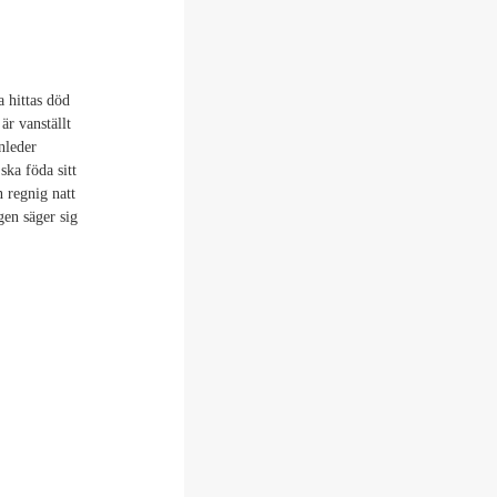
 hittas död
är vanställt
nleder
ska föda sitt
 regnig natt
gen säger sig