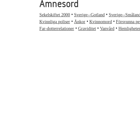
Ämnesord
Sekelskiftet 2000
Sverige--Gotland
Sverige--Smålan
Kvinnliga poliser
Änkor
Kvinnomord
Försvunna pe
Far-dotterrelationer
Graviditet
Vanvård
Hemlighete