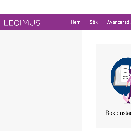
Gå till huvudinnehåll
Hem
Sök
Avancerad 