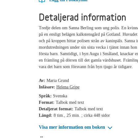
Detaljerad information
Tredje delen om Sanna Berling som ung polis. En kvinna
på en ensligt belägen kalkstensgård på Gotland. Huvudet 
och på kroppen hittar polisen strån av kaninpäls. Sanna i
mordutredningen under sin sista vecka i tjänst innan hon 
första barn. Samtidigt, i byn Augu i Småland, knackar en
en främling på dörren till det gamla värdshuset. Främlin
vara det barn som försvann från byn tjugo år tidigare.
Av:
Maria Grund
Inläsare:
Helena Gripe
Språk:
Svenska
Format:
Talbok med text
Detaljerat format:
Talbok med text
Längd:
8 tim., 25 min. ; cirka 448 sidor
Visa mer information om boken