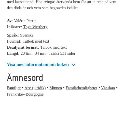
med kassettband. Hon tvingas återvända hem för att ta reda på vem
den döda är och vem som begravdes istället.
Av:
Valérie Perrin
Inläsare:
Toya Westberg
Språk:
Svenska
Format:
Talbok med text
Detaljerat format:
Talbok med text
Längd:
20 tim., 34 min. ; cirka 531 sidor
Visa mer information om boken
Ämnesord
Familjer
Arv (juridik)
Minnen
Familjehemligheter
Vänskap
Frankrike--Bourgogne