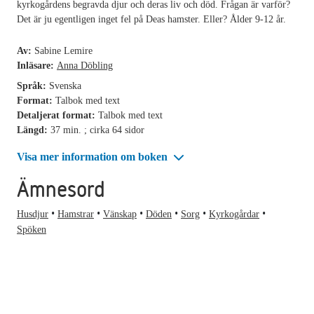
kyrkogårdens begravda djur och deras liv och död. Frågan är varför?
Det är ju egentligen inget fel på Deas hamster. Eller? Ålder 9-12 år.
Av:
Sabine Lemire
Inläsare:
Anna Döbling
Språk:
Svenska
Format:
Talbok med text
Detaljerat format:
Talbok med text
Längd:
37 min. ; cirka 64 sidor
Visa mer information om boken
Ämnesord
Husdjur
Hamstrar
Vänskap
Döden
Sorg
Kyrkogårdar
Spöken