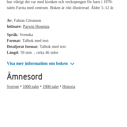
hur viktigt det var med kiosken och veckopengen för barn i 1970-
talets Farsta med centrum. Boken är rikt illustrerad. Ålder 5–12 år.
Av:
Fabian Göranson
Inläsare:
Parwin Hoseinia
Språk:
Svenska
Format:
Talbok med text
Detaljerat format:
Talbok med text
Längd:
59 min. ; cirka 46 sidor
Visa mer information om boken
Ämnesord
Sverige
1800-talet
1900-talet
Historia