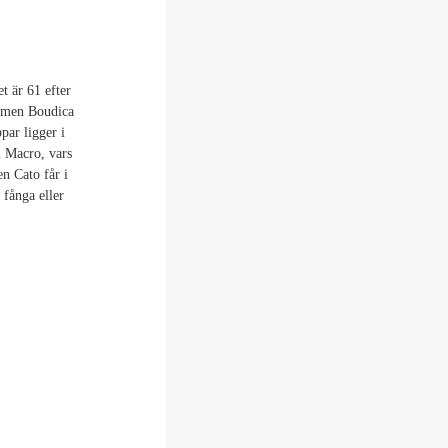
t är 61 efter
s, men Boudica
par ligger i
n Macro, vars
 Cato får i
 fånga eller