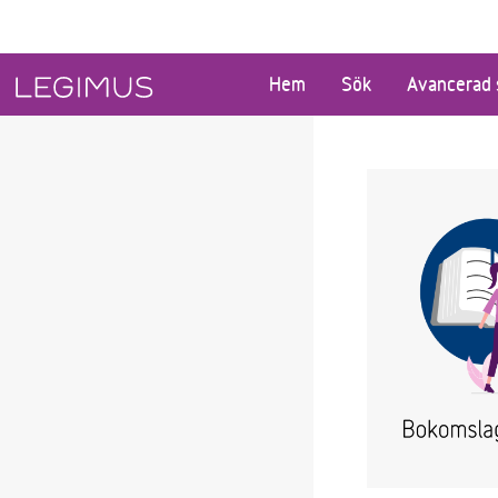
Gå till huvudinnehåll
Hem
Sök
Avancerad 