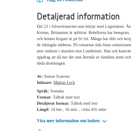
Detaljerad information
Del 23 i Silverörnserien som börjar med Legionären. Åre
Kristus. Britannien är splittrat. Rebellerna har besegrat
och hennes krigare är på fri fot. Många har dött och krop
de ödelagda städerna. På romarnas sida finns centurione
mor omkom i attacken mot Londinium. Han och kamraten
uppdrag att slå ner det som återstår av fiendens armé och
döda drottningen.
Av:
Simon Scarrow
Inläsare:
Mattias Lech
Språk:
Svenska
Format:
Talbok med text
Detaljerat format:
Talbok med text
Längd:
14 tim., 16 min. ; cirka 416 sidor
Visa mer information om boken