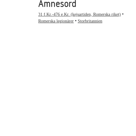
Ämnesord
31 f.Kr.-476 e.Kr. (kejsartiden, Romerska riket)
Romerska legionärer
Storbritannien