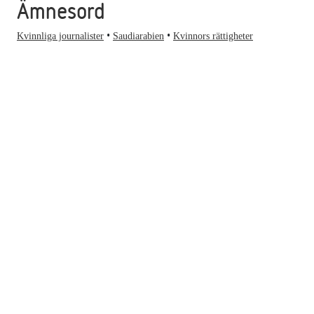
Ämnesord
Kvinnliga journalister
Saudiarabien
Kvinnors rättigheter