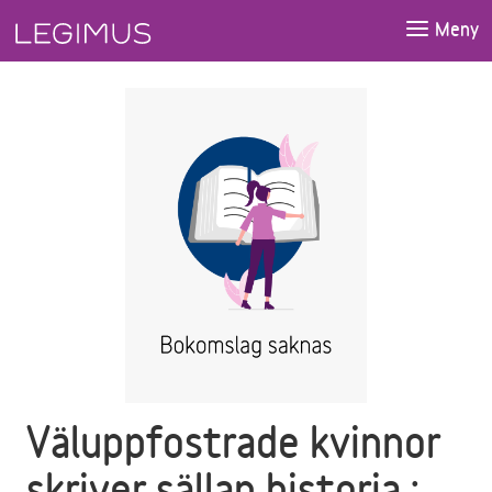
Gå till huvudinnehåll
Meny
Väluppfostrade kvinnor
skriver sällan historia :