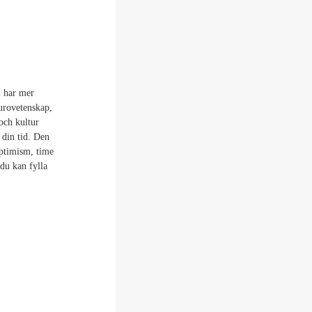
i har mer
eurovetenskap,
och kultur
 din tid. Den
optimism, time
 du kan fylla