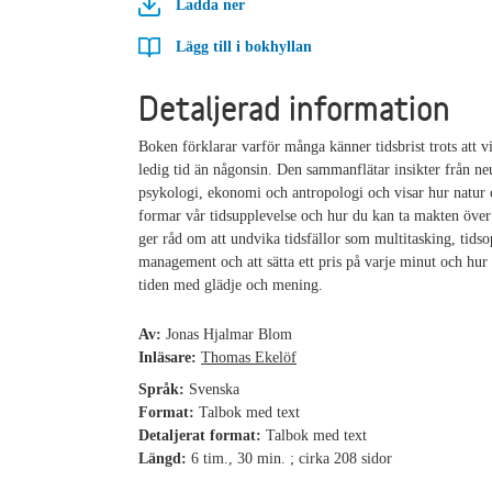
Ladda ner
Lägg till i bokhyllan
Detaljerad information
Boken förklarar varför många känner tidsbrist trots att v
ledig tid än någonsin. Den sammanflätar insikter från n
psykologi, ekonomi och antropologi och visar hur natur 
formar vår tidsupplevelse och hur du kan ta makten över
ger råd om att undvika tidsfällor som multitasking, tids
management och att sätta ett pris på varje minut och hur
tiden med glädje och mening.
Av:
Jonas Hjalmar Blom
Inläsare:
Thomas Ekelöf
Språk:
Svenska
Format:
Talbok med text
Detaljerat format:
Talbok med text
Längd:
6 tim., 30 min. ; cirka 208 sidor