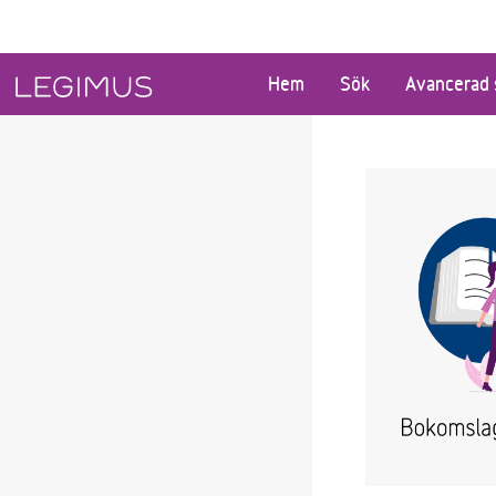
Gå till huvudinnehåll
Hem
Sök
Avancerad 