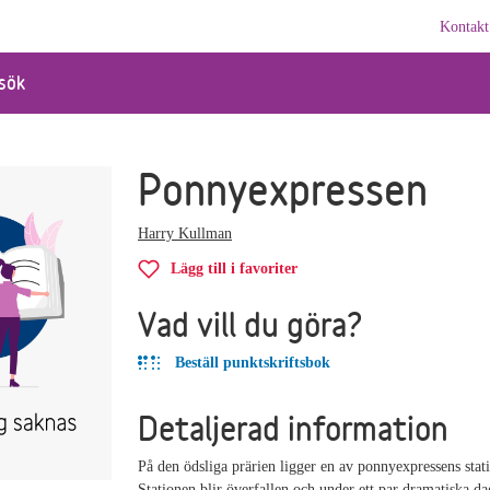
Kontakt
sök
Ponnyexpressen
Harry Kullman
Lägg till i favoriter
Vad vill du göra?
Beställ punktskriftsbok
Detaljerad information
På den ödsliga prärien ligger en av ponnyexpressens stati
Stationen blir överfallen och under ett par dramatiska dag