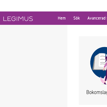
Gå till huvudinnehåll
Hem
Sök
Avancerad 