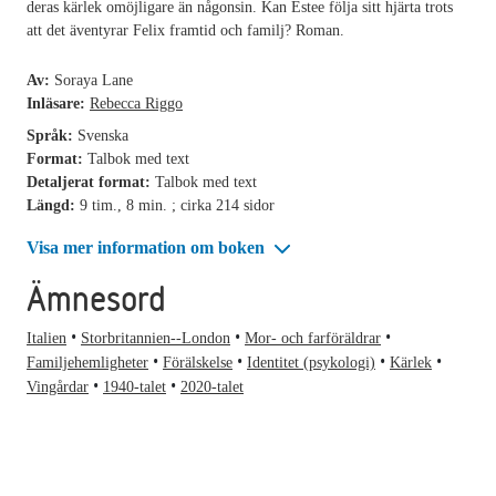
deras kärlek omöjligare än någonsin. Kan Estee följa sitt hjärta trots
att det äventyrar Felix framtid och familj? Roman.
Av:
Soraya Lane
Inläsare:
Rebecca Riggo
Språk:
Svenska
Format:
Talbok med text
Detaljerat format:
Talbok med text
Längd:
9 tim., 8 min. ; cirka 214 sidor
Visa mer information om boken
Ämnesord
Italien
Storbritannien--London
Mor- och farföräldrar
Familjehemligheter
Förälskelse
Identitet (psykologi)
Kärlek
Vingårdar
1940-talet
2020-talet