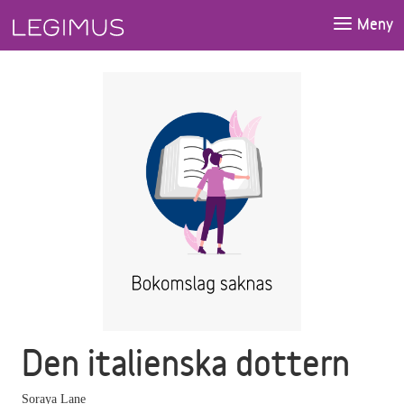
Gå till huvudinnehåll
Meny
Den italienska dottern
Soraya Lane