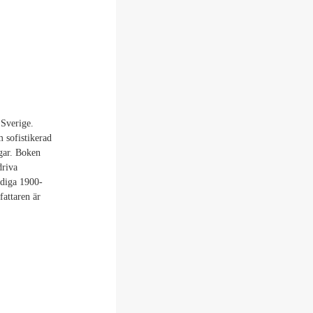
 Sverige.
 sofistikerad
gar. Boken
driva
idiga 1900-
fattaren är