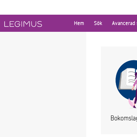
Gå till huvudinnehåll
Hem
Sök
Avancerad 