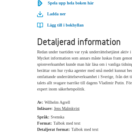
Spela upp hela boken här
Ladda ner
Lägg till i bokhyllan
Detaljerad information
Redan under tsartiden var rysk underrättelsetjänst aktiv i
Mycket information som annars måste luskas fram genom
spionverksamhet kunde man här läsa om i vanliga tidnin
berättar om hur ryska agenter med små medel kunnat be
omfattande underrättelseverksamhet i Sverige, från det t
talets allt svagare tsarrike till dagens Vladimir Putin. För
expert inom säkerhetspolitik.
Av:
Wilhelm Agrell
Inläsare:
Jens Malmkvist
Språk:
Svenska
Format:
Talbok med text
Detaljerat format:
Talbok med text