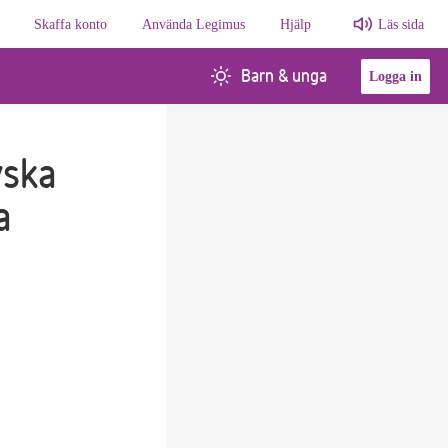
Skaffa konto
Använda Legimus
Hjälp
Läs sida
Barn & unga
Logga in
yska
a