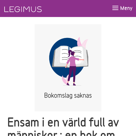
Gå till huvudinnehåll
Meny
Ensam i en värld full av
människor : en bok om