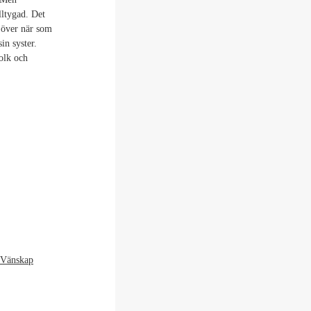
lltygad. Det
 över när som
in syster.
folk och
Vänskap