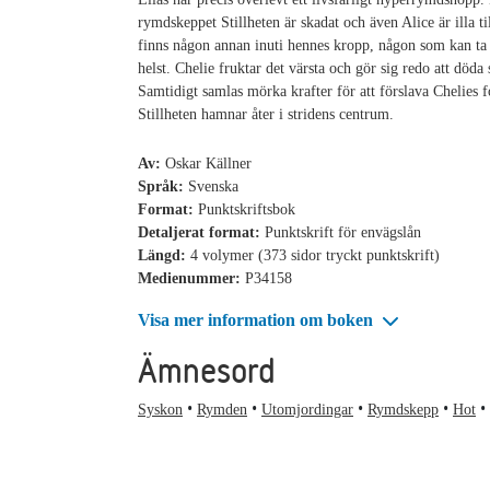
rymdskeppet Stillheten är skadat och även Alice är illa ti
finns någon annan inuti hennes kropp, någon som kan ta
helst. Chelie fruktar det värsta och gör sig redo att döda s
Samtidigt samlas mörka krafter för att förslava Chelies 
Stillheten hamnar åter i stridens centrum.
Av:
Oskar Källner
Språk:
Svenska
Format:
Punktskriftsbok
Detaljerat format:
Punktskrift för envägslån
Längd:
4 volymer (373 sidor tryckt punktskrift)
Medienummer:
P34158
Visa mer information om boken
Ämnesord
Syskon
Rymden
Utomjordingar
Rymdskepp
Hot