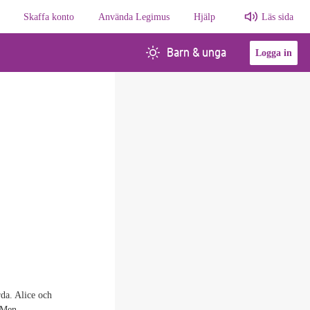
Skaffa konto
Använda Legimus
Hjälp
Läs sida
Barn & unga
Logga in
rda. Alice och
. Men