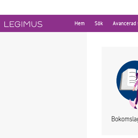
Gå till huvudinnehåll
Hem
Sök
Avancerad 