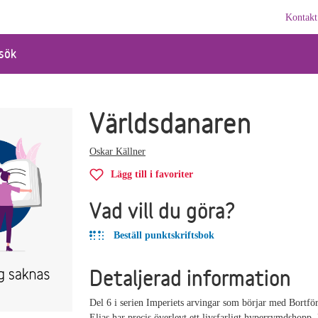
Kontakt
sök
Världsdanaren
Oskar Källner
Lägg till i favoriter
Vad vill du göra?
Beställ punktskriftsbok
Detaljerad information
Del 6 i serien Imperiets arvingar som börjar med Bortfö
Elias har precis överlevt ett livsfarligt hyperrymdshopp