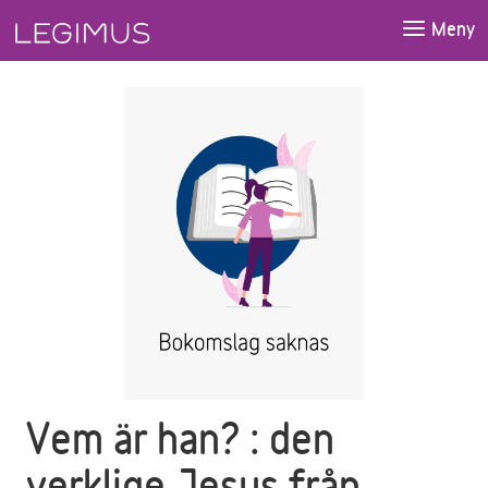
Gå till huvudinnehåll
Meny
Vem är han? : den
verklige Jesus från