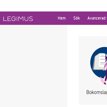
Gå till huvudinnehåll
Hem
Sök
Avancerad 