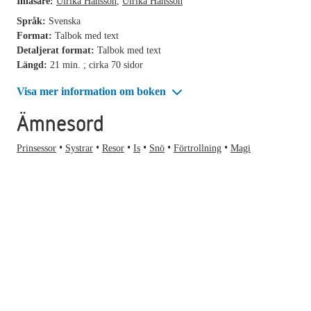
Inläsare:
Ulrika Hansson
,
Ulrika Hansson
Språk:
Svenska
Format:
Talbok med text
Detaljerat format:
Talbok med text
Längd:
21 min. ; cirka 70 sidor
Visa mer information om boken
Ämnesord
Prinsessor
Systrar
Resor
Is
Snö
Förtrollning
Magi