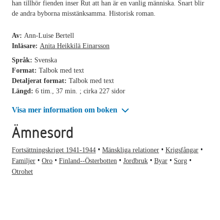
han tillhör fienden inser Rut att han är en vanlig människa. Snart blir
de andra byborna misstänksamma. Historisk roman.
Av:
Ann-Luise Bertell
Inläsare:
Anita Heikkilä Einarsson
Språk:
Svenska
Format:
Talbok med text
Detaljerat format:
Talbok med text
Längd:
6 tim., 37 min. ; cirka 227 sidor
Visa mer information om boken
Ämnesord
Fortsättningskriget 1941-1944
Mänskliga relationer
Krigsfångar
Familjer
Oro
Finland--Österbotten
Jordbruk
Byar
Sorg
Otrohet