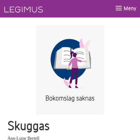
Gå till huvudinnehåll
Meny
Skuggas
Ann-Luise Bertell