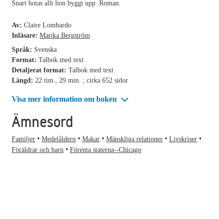
Snart hotas allt hon byggt upp. Roman.
Av:
Claire Lombardo
Inläsare:
Marika Bergström
Språk:
Svenska
Format:
Talbok med text
Detaljerat format:
Talbok med text
Längd:
22 tim., 29 min. ; cirka 652 sidor
Visa mer information om boken
Ämnesord
Familjer
Medelåldern
Makar
Mänskliga relationer
Livskriser
Föräldrar och barn
Förenta staterna--Chicago