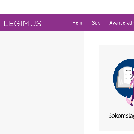
Gå till huvudinnehåll
Hem
Sök
Avancerad 