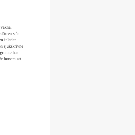
 vakna.
dörren står
en inleder
en sjukskrivne
 granne har
för honom att