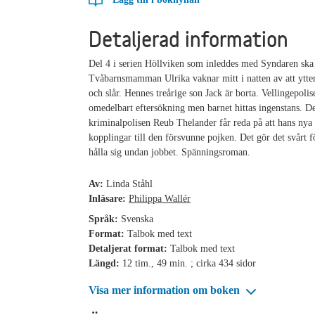
Detaljerad information
Del 4 i serien Höllviken som inleddes med Syndaren ska
Tvåbarnsmamman Ulrika vaknar mitt i natten av att ytter
och slår. Hennes treårige son Jack är borta. Vellingepolis
omedelbart eftersökning men barnet hittas ingenstans. D
kriminalpolisen Reub Thelander får reda på att hans nya
kopplingar till den försvunne pojken. Det gör det svårt 
hålla sig undan jobbet. Spänningsroman.
Av:
Linda Ståhl
Inläsare:
Philippa Wallér
Språk:
Svenska
Format:
Talbok med text
Detaljerat format:
Talbok med text
Längd:
12 tim., 49 min. ; cirka 434 sidor
Visa mer information om boken