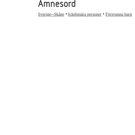
Ämnesord
Sverige--Skåne
Ickebinära personer
Försvunna barn