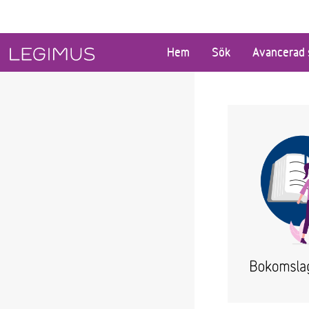
Gå till huvudinnehåll
Hem
Sök
Avancerad 