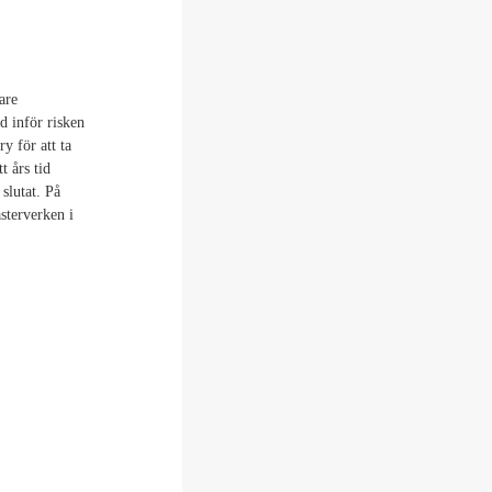
are
ld inför risken
y för att ta
t års tid
slutat. På
sterverken i