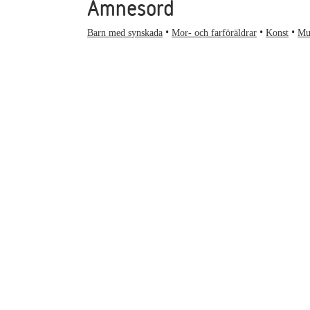
Ämnesord
Barn med synskada
Mor- och farföräldrar
Konst
Mu