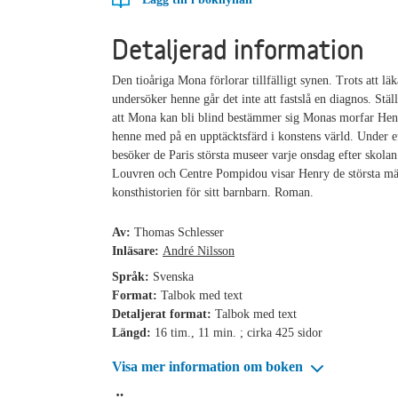
Detaljerad information
Den tioåriga Mona förlorar tillfälligt synen. Trots att läk
undersöker henne går det inte att fastslå en diagnos. Stäl
att Mona kan bli blind bestämmer sig Monas morfar Henr
henne med på en upptäcktsfärd i konstens värld. Under et
besöker de Paris största museer varje onsdag efter skolan 
Louvren och Centre Pompidou visar Henry de största mä
konsthistorien för sitt barnbarn. Roman.
Av:
Thomas Schlesser
Inläsare:
André Nilsson
Språk:
Svenska
Format:
Talbok med text
Detaljerat format:
Talbok med text
Längd:
16 tim., 11 min. ; cirka 425 sidor
Visa mer information om boken