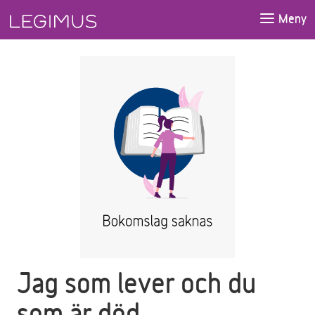
Gå till huvudinnehåll
Meny
Jag som lever och du
som är död