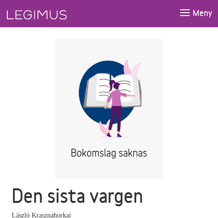
Gå till huvudinnehåll
Meny
Den sista vargen
László Krasznahorkai