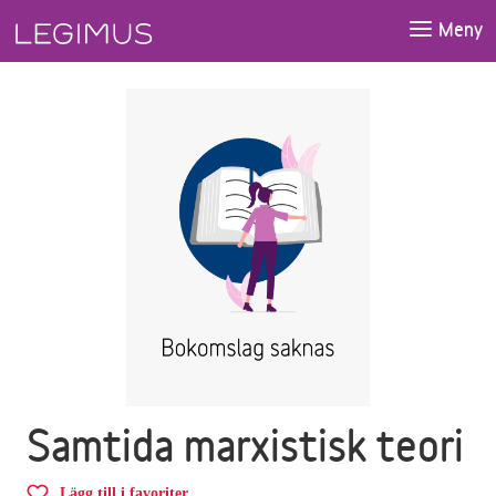
Gå till huvudinnehåll
Meny
Samtida marxistisk teori
Lägg till i favoriter