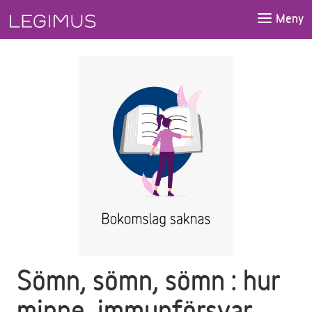
Gå till huvudinnehåll
Meny
Sömn, sömn, sömn : hur
minne, immunförsvar,