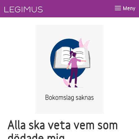
Gå till huvudinnehåll
Meny
Alla ska veta vem som
dödade mig