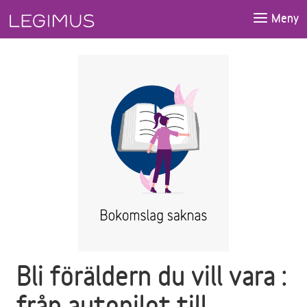
Gå till huvudinnehåll
Meny
Bli föräldern du vill vara :
från autopilot till