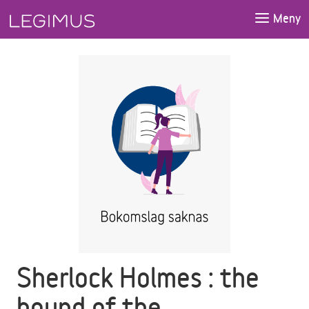
Gå till huvudinnehåll
Meny
Sherlock Holmes : the
hound of the