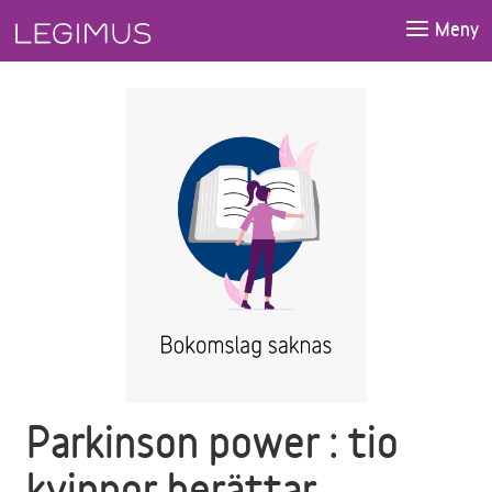
Gå till huvudinnehåll
Meny
Parkinson power : tio
kvinnor berättar