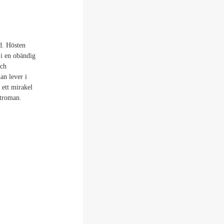
d. Hösten
 i en obändig
och
an lever i
 ett mirakel
utroman.