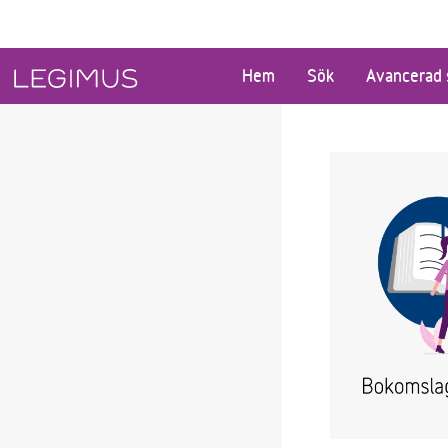
Gå till huvudinnehåll
Hem
Sök
Avancerad 