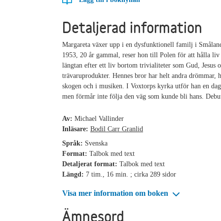
Detaljerad information
Margareta växer upp i en dysfunktionell familj i Smålan
1953, 20 år gammal, reser hon till Polen för att hålla liv
längtan efter ett liv bortom trivialiteter som Gud, Jesus 
trävaruprodukter. Hennes bror har helt andra drömmar, h
skogen och i musiken. I Voxtorps kyrka utför han en dag
men förmår inte följa den väg som kunde bli hans. Deb
Av:
Michael Vallinder
Inläsare:
Bodil Carr Granlid
Språk:
Svenska
Format:
Talbok med text
Detaljerat format:
Talbok med text
Längd:
7 tim., 16 min. ; cirka 289 sidor
Visa mer information om boken
Ämnesord