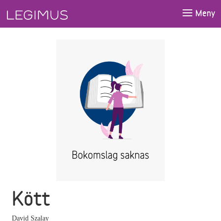
Gå till huvudinnehåll
Meny
Kött
David Szalay