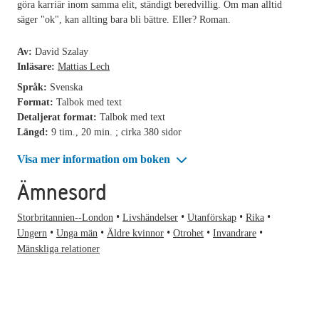
göra karriär inom samma elit, ständigt beredvillig. Om man alltid
säger "ok", kan allting bara bli bättre. Eller? Roman.
Av:
David Szalay
Inläsare:
Mattias Lech
Språk:
Svenska
Format:
Talbok med text
Detaljerat format:
Talbok med text
Längd:
9 tim., 20 min. ; cirka 380 sidor
Visa mer information om boken
Ämnesord
Storbritannien--London
Livshändelser
Utanförskap
Rika
Ungern
Unga män
Äldre kvinnor
Otrohet
Invandrare
Mänskliga relationer