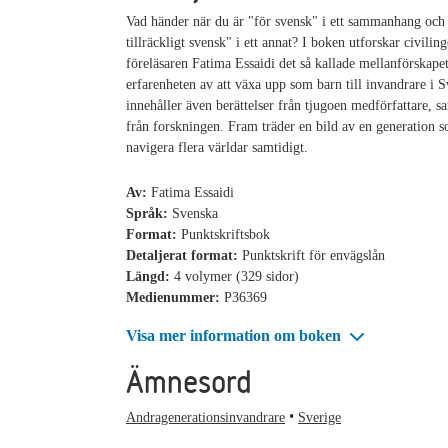
Vad händer när du är "för svensk" i ett sammanhang och 
tillräckligt svensk" i ett annat? I boken utforskar civilin
föreläsaren Fatima Essaidi det så kallade mellanförskape
erfarenheten av att växa upp som barn till invandrare i 
innehåller även berättelser från tjugoen medförfattare, s
från forskningen. Fram träder en bild av en generation s
navigera flera världar samtidigt.
Av:
Fatima Essaidi
Språk:
Svenska
Format:
Punktskriftsbok
Detaljerat format:
Punktskrift för envägslån
Längd:
4 volymer (329 sidor)
Medienummer:
P36369
Visa mer information om boken
Ämnesord
Andragenerationsinvandrare
Sverige