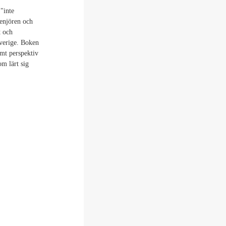
"inte
genjören och
t och
Sverige. Boken
amt perspektiv
om lärt sig