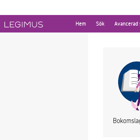
Gå till huvudinnehåll
Hem
Sök
Avancerad 