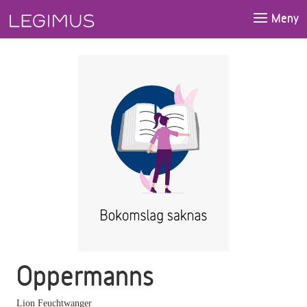
Gå till huvudinnehåll
Meny
Oppermanns
Lion Feuchtwanger