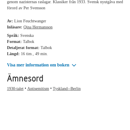
genom nazisternas raslagar. Klassiker från 1933. Svensk nyutgåva med
förord av Per Svensson
Av:
Lion Feuchtwanger
Inläsare:
Qina Hermansson
Språk:
Svenska
Format:
Talbok
Detaljerat format:
Talbok
Längd:
16 tim., 49 min.
Visa mer information om boken
Ämnesord
1930-talet
Antisemitism
Tyskland--Berlin