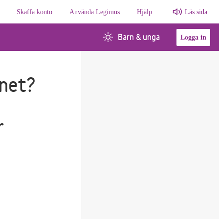
Skaffa konto
Använda Legimus
Hjälp
Läs sida
Barn & unga
Logga in
rnet?
r