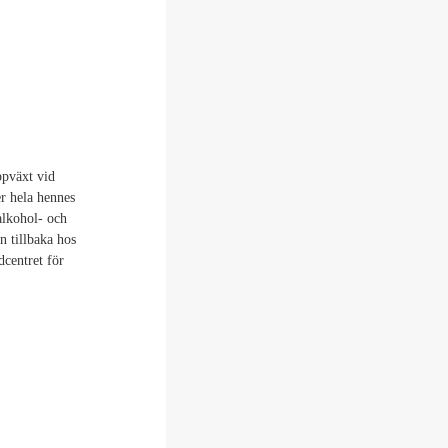
ppväxt vid
er hela hennes
alkohol- och
n tillbaka hos
centret för