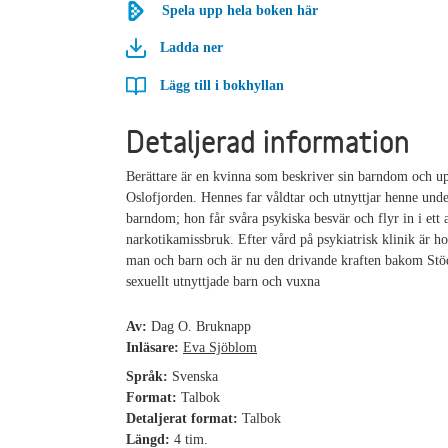
Spela upp hela boken här
Ladda ner
Lägg till i bokhyllan
Detaljerad information
Berättare är en kvinna som beskriver sin barndom och u
Oslofjorden. Hennes far våldtar och utnyttjar henne und
barndom; hon får svåra psykiska besvär och flyr in i ett 
narkotikamissbruk. Efter vård på psykiatrisk klinik är ho
man och barn och är nu den drivande kraften bakom Stöd
sexuellt utnyttjade barn och vuxna
Av:
Dag O. Bruknapp
Inläsare:
Eva Sjöblom
Språk:
Svenska
Format:
Talbok
Detaljerat format:
Talbok
Längd:
4 tim.