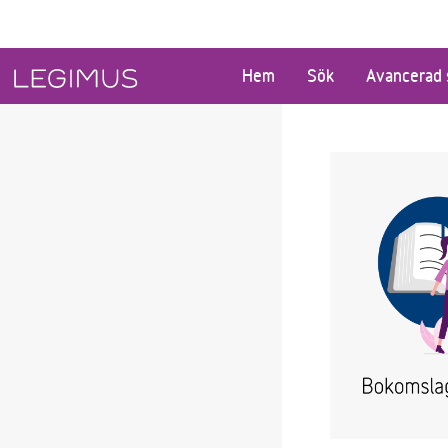
Gå till huvudinnehåll
Hem
Sök
Avancerad 