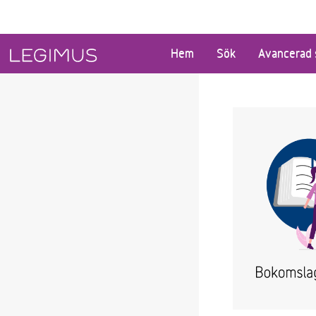
Gå till huvudinnehåll
Hem
Sök
Avancerad 