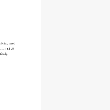
röring med
 liv så att
mässig