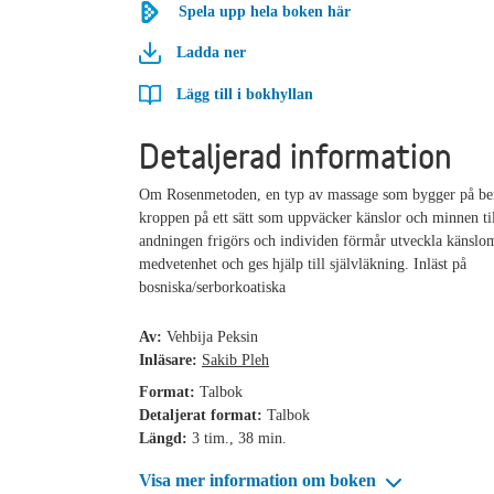
Spela upp hela boken här
Ladda ner
Lägg till i bokhyllan
Detaljerad information
Om Rosenmetoden, en typ av massage som bygger på be
kroppen på ett sätt som uppväcker känslor och minnen till
andningen frigörs och individen förmår utveckla känslo
medvetenhet och ges hjälp till självläkning. Inläst på
bosniska/serborkoatiska
Av:
Vehbija Peksin
Inläsare:
Sakib Pleh
Format:
Talbok
Detaljerat format:
Talbok
Längd:
3 tim., 38 min.
Visa mer information om boken