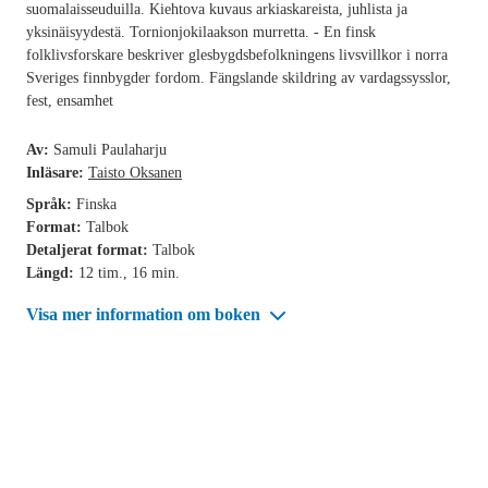
suomalaisseuduilla. Kiehtova kuvaus arkiaskareista, juhlista ja
yksinäisyydestä. Tornionjokilaakson murretta. - En finsk
folklivsforskare beskriver glesbygdsbefolkningens livsvillkor i norra
Sveriges finnbygder fordom. Fängslande skildring av vardagssysslor,
fest, ensamhet
Av:
Samuli Paulaharju
Inläsare:
Taisto Oksanen
Språk:
Finska
Format:
Talbok
Detaljerat format:
Talbok
Längd:
12 tim., 16 min.
Visa mer information om boken