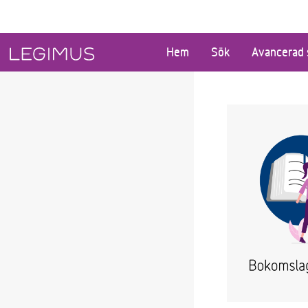
Gå till huvudinnehåll
Hem
Sök
Avancerad 