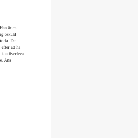
 Han är en
rig oskuld
toria. De
 efter att ha
 kan överleva
ce. Ana