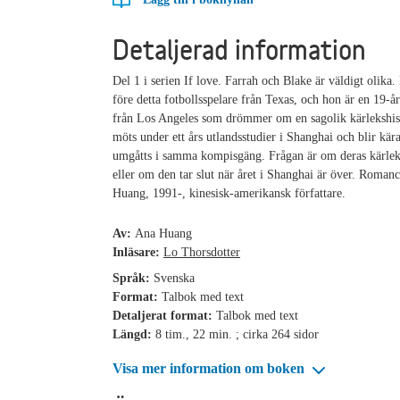
Detaljerad information
Del 1 i serien If love. Farrah och Blake är väldigt olika.
före detta fotbollsspelare från Texas, och hon är en 19-å
från Los Angeles som drömmer om en sagolik kärlekshis
möts under ett års utlandsstudier i Shanghai och blir kära
umgåtts i samma kompisgäng. Frågan är om deras kärlek
eller om den tar slut när året i Shanghai är över. Roman
Huang, 1991-, kinesisk-amerikansk författare.
Av:
Ana Huang
Inläsare:
Lo Thorsdotter
Språk:
Svenska
Format:
Talbok med text
Detaljerat format:
Talbok med text
Längd:
8 tim., 22 min. ; cirka 264 sidor
Visa mer information om boken