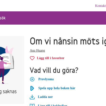
Kontakt
sök
Om vi nånsin möts 
Ana Huang
Lägg till i favoriter
Vad vill du göra?
Provlyssna
Spela upp hela boken här
Ladda ner
Lägg till i bokhyllan