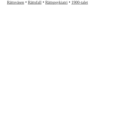
Rättsväsen
Rättsfall
Rättspsykiatri
1900-talet