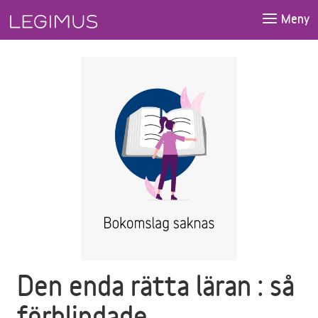
Gå till huvudinnehåll
Meny
Den enda rätta läran : så
förblindade