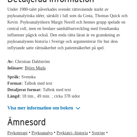
Under 1980-talet påverkades svenskt rättsväsende starkt av
psykoanalytiska idéer, särskilt i fall som da Costa, Thomas Quick och
Kevin. Psykoanalytikern Margit Norell och hennes grupp spelade en
central roll, men en bredare samhällsutveckling med freudianska
influenser pågick också. Den enda rätta läran är en granskning av
psykoanalysens historia i Sverige och argumenterar för hur dess
inflytande satte rättssäkerhet och patientsäkerhet på spel.
Av:
Christian Dahlström
Inläsare:
Björn Muda
Språk:
Svenska
Format:
Talbok med text
Detaljerat format:
Talbok med text
Längd:
18 tim., 49 min. ; cirka 378 sidor
Visa mer information om boken
Ämnesord
Psykoterapi
Psykoanalys
Psykiatri--historia
Sverige