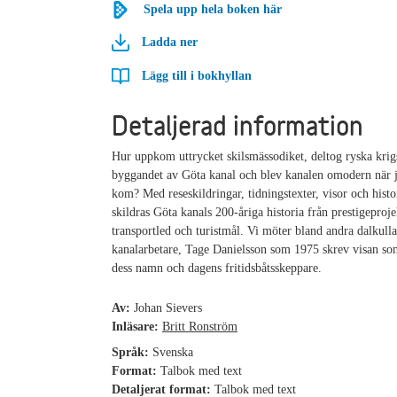
Spela upp hela boken här
Ladda ner
Lägg till i bokhyllan
Detaljerad information
Hur uppkom uttrycket skilsmässodiket, deltog ryska krig
byggandet av Göta kanal och blev kanalen omodern när 
kom? Med reseskildringar, tidningstexter, visor och histo
skildras Göta kanals 200-åriga historia från prestigeprojek
transportled och turistmål. Vi möter bland andra dalkull
kanalarbetare, Tage Danielsson som 1975 skrev visan so
dess namn och dagens fritidsbåtsskeppare.
Av:
Johan Sievers
Inläsare:
Britt Ronström
Språk:
Svenska
Format:
Talbok med text
Detaljerat format:
Talbok med text