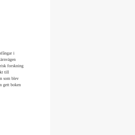
sfångar i
järnvägen
risk forskning
t till
an som blev
m gett boken