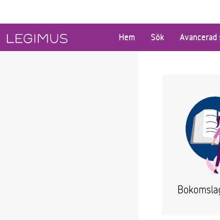
Gå till huvudinnehåll
Hem
Sök
Avancerad 