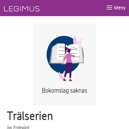
Gå till huvudinnehåll
Meny
Trälserien
Jan Fridegård