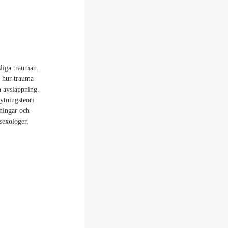
sliga trauman.
r hur trauma
h avslappning.
ytningsteori
ningar och
sexologer,