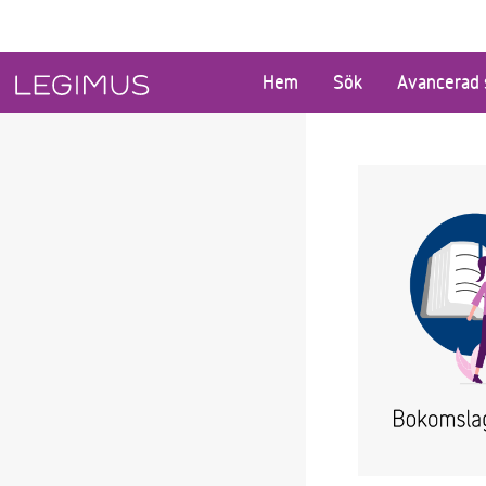
Gå till huvudinnehåll
Hem
Sök
Avancerad 