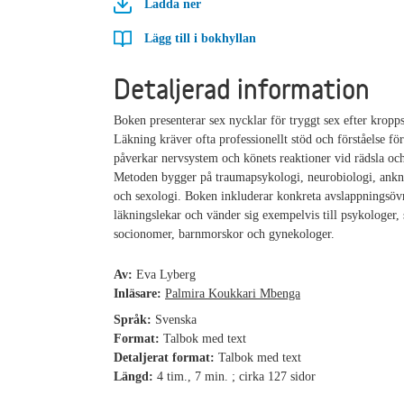
Ladda ner
Lägg till i bokhyllan
Detaljerad information
Boken presenterar sex nycklar för tryggt sex efter kropp
Läkning kräver ofta professionellt stöd och förståelse fö
påverkar nervsystem och könets reaktioner vid rädsla oc
Metoden bygger på traumapsykologi, neurobiologi, ankn
och sexologi. Boken inkluderar konkreta avslappningsöv
läkningslekar och vänder sig exempelvis till psykologer, 
socionomer, barnmorskor och gynekologer.
Av:
Eva Lyberg
Inläsare:
Palmira Koukkari Mbenga
Språk:
Svenska
Format:
Talbok med text
Detaljerat format:
Talbok med text
Längd:
4 tim., 7 min. ; cirka 127 sidor